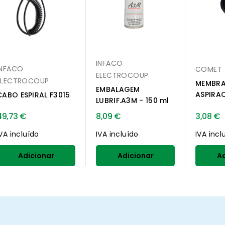
INFACO
INFACO
COMET
ELECTROCOUP
ELECTROCOUP
MEMBRA
EMBALAGEM
ASPIRA
CABO ESPIRAL F3015
LUBRIF.A3M - 150 ml
49,73 €
8,09 €
3,08 €
IVA incluído
IVA incluído
IVA incl
Adicionar
Adicionar
Ad