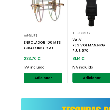
TECOMEC
AGRIJET
VALV
ENROLADOR 100 MTS
REG.VOL.MAN.NRG
GIRATORIO ECO
PLUS 070
233,70 €
81,14 €
IVA incluído
IVA incluído
Adicionar
Adicionar