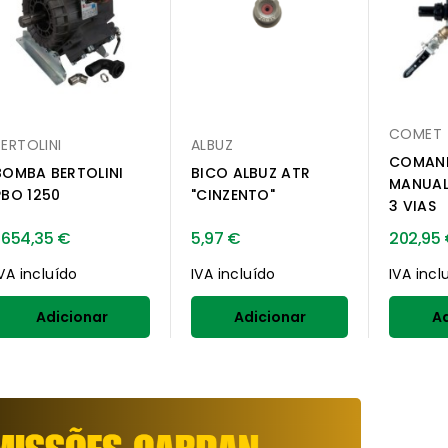
COMET
BERTOLINI
ALBUZ
COMAND
BOMBA BERTOLINI
BICO ALBUZ ATR
MANUAL
PBO 1250
"CINZENTO"
3 VIAS
1 654,35 €
5,97 €
202,95
IVA incluído
IVA incluído
IVA incl
Adicionar
Adicionar
Ad