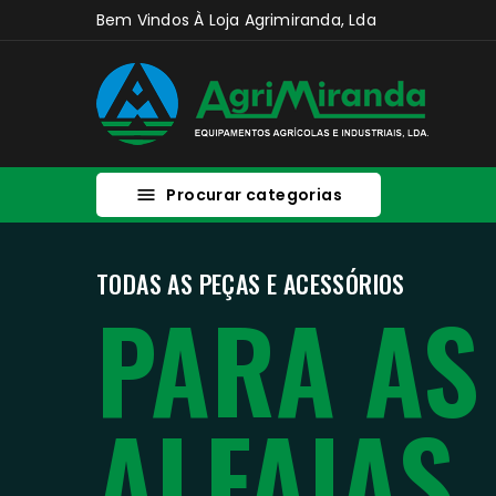
Bem Vindos À Loja Agrimiranda, Lda
Procurar categorias

TODAS AS PEÇAS E ACESSÓRIOS
TODAS AS PEÇAS E ACESSÓRIOS
PARA A
PARA A
ALFAIA
ALFAIA